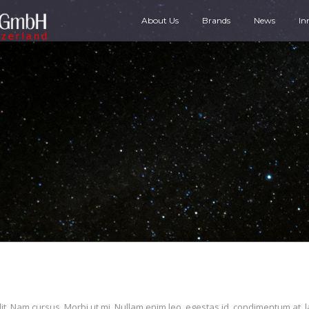
About Us
Brands
News
In
it. Nam cursus. Morbi ut mi. Nullam enim leo, egestas id, condimentum at, l