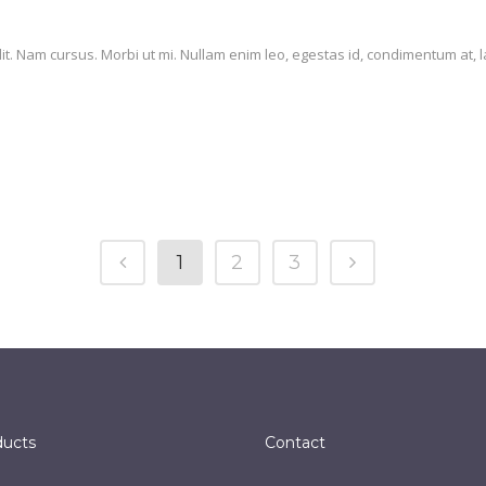
it. Nam cursus. Morbi ut mi. Nullam enim leo, egestas id, condimentum at, l
1
2
3
ducts
Contact