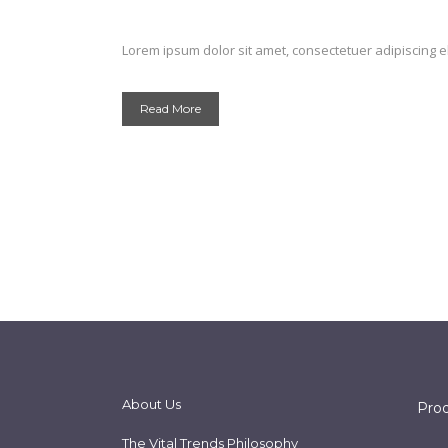
Lorem ipsum dolor sit amet, consectetuer adipiscing el
Read More
About Us
Pro
The Vital Trends Philosophy