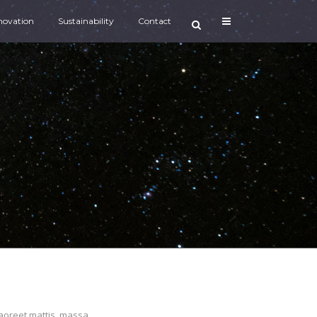
novation
Sustainability
Contact
aoreet mattis, massa....