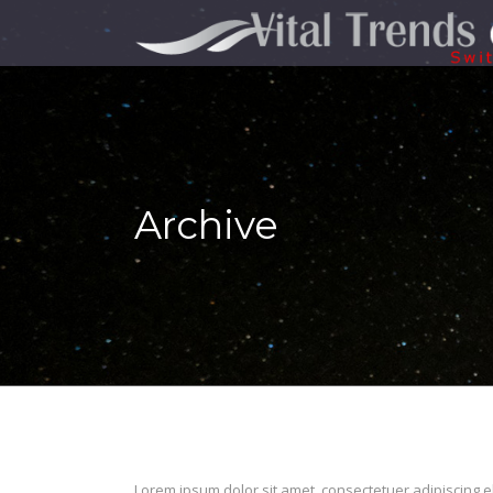
Archive
Lorem ipsum dolor sit amet, consectetuer adipiscing el